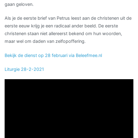
gaan geloven.
Als je de eerste brief van Petrus leest aan de christenen uit de
eerste eeuw krijg je een radicaal ander beeld. De eerste
christenen staan niet allereerst bekend om hun woorden,
maar wel om daden van zelfopoffering.
Bekijk de dienst op 28 februari via Beleefmee.nl
Liturgie 28-2-2021