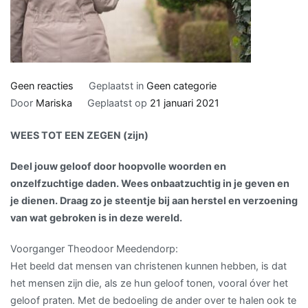
op
Geen reacties
Geplaatst in
Geen categorie
Geroepen
Door
Mariska
Geplaatst op
21 januari 2021
om
WEES TOT EEN ZEGEN (zijn)
te
zijn
Deel jouw geloof door hoopvolle woorden en
onzelfzuchtige daden. Wees onbaatzuchtig in je geven en
je dienen. Draag zo je steentje bij aan herstel en verzoening
van wat gebroken is in deze wereld.
Voorganger Theodoor Meedendorp:
Het beeld dat mensen van christenen kunnen hebben, is dat
het mensen zijn die, als ze hun geloof tonen, vooral óver het
geloof praten. Met de bedoeling de ander over te halen ook te