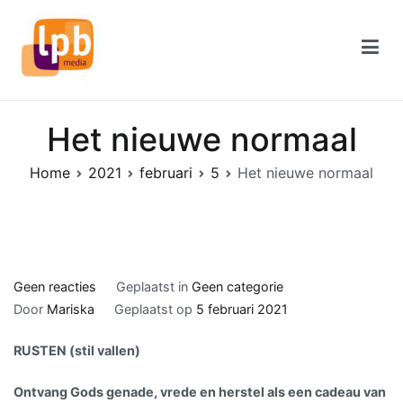
Naar
de
inhoud
springen
Het nieuwe normaal
Home
2021
februari
5
Het nieuwe normaal
op
Geen reacties
Geplaatst in
Geen categorie
Het
Door
Mariska
Geplaatst op
5 februari 2021
nieuwe
RUSTEN (stil vallen)
normaal
Ontvang Gods genade, vrede en herstel als een cadeau van